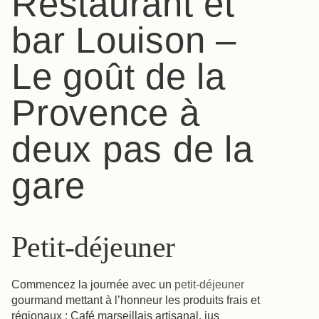
Restaurant et
bar Louison –
Le goût de la
Réserver
Provence à
La Maison
Les Chambres & Suites
deux pas de la
Restaurant & Bar
Nos Partenaires
gare
Nos Engagements
Offres & Actualités
Accès
Réserver
Nous contacter
Petit-déjeuner
Commencez la journée avec un
petit-déjeuner
gourmand mettant à l’honneur les produits frais et
régionaux : Café marseillais artisanal, jus