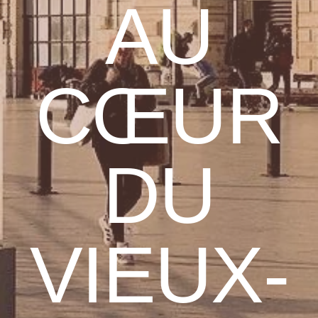
AU
CŒUR
DU
VIEUX-