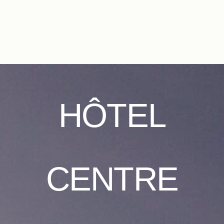
FR
EN
ES
IT
DE
NL
HÔTEL
CENTRE