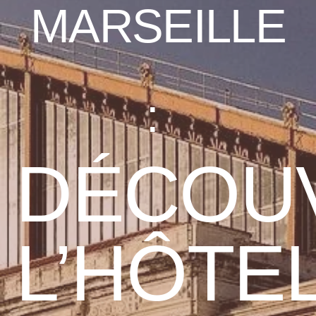
MARSEILLE
:
DÉCOU
L’HÔTE