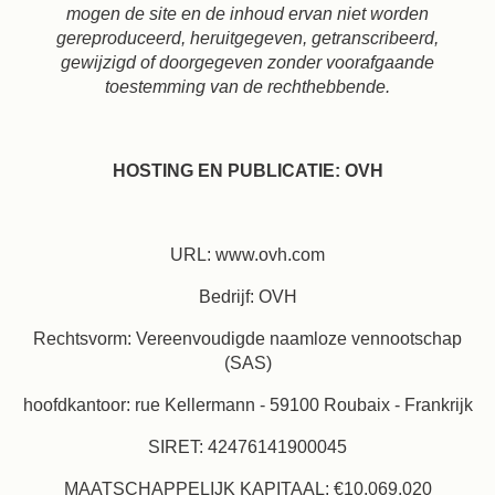
mogen de site en de inhoud ervan niet worden
Boek
gereproduceerd, heruitgegeven, getranscribeerd,
gewijzigd of doorgegeven zonder voorafgaande
Beschik
toestemming van de rechthebbende.
Het Huis
De kamers & Suites
contr
Restaurant & Bar
Onze Partners
HOSTING EN PUBLICATIE: OVH
Onze Verplichtingen
Aanbiedingen & Nieuws
Toegang
Boek
URL: www.ovh.com
Neem contact met ons op
Bedrijf: OVH
Rechtsvorm: Vereenvoudigde naamloze vennootschap
(SAS)
hoofdkantoor: rue Kellermann - 59100 Roubaix - Frankrijk
SIRET: 42476141900045
MAATSCHAPPELIJK KAPITAAL: €10.069.020