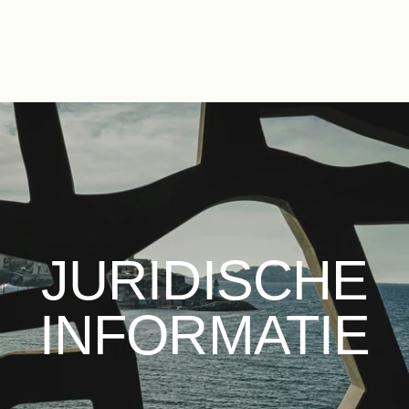
NL
FR
EN
ES
IT
DE
JURIDISCHE
INFORMATIE