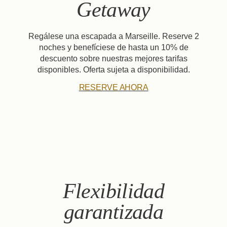
Llegada
Getaway
Regálese una escapada a Marseille. Reserve 2
Adultos
noches y benefíciese de hasta un 10% de
descuento sobre nuestras mejores tarifas
Reserva
disponibles. Oferta sujeta a disponibilidad.
RESERVE AHORA
Consultar di
La Casa
Las Habitaciones y Suites
Restaurante y Bar
Nuestros Socios
Nuestros Compromisos
Ofertas y novedades
Acceso
Reserve
Contacte con nosotros
Flexibilidad
garantizada