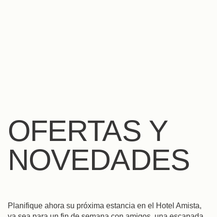
ES
FR
EN
IT
DE
NL
OFERTAS Y
NOVEDADES
Planifique ahora su próxima estancia en el Hotel Amista,
ya sea para un fin de semana con amigos, una escapada