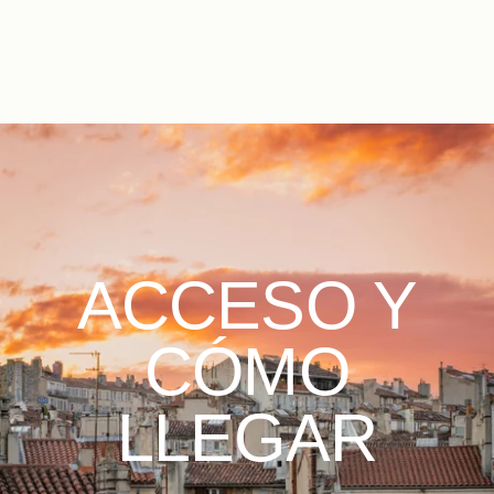
ES
FR
EN
IT
DE
NL
ACCESO Y
CÓMO
LLEGAR