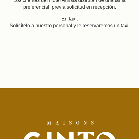
Los clientes del Hotel Amista disfrutan de una tarifa
preferencial, previa solicitud en recepción.
Adultos
Reserva
En taxi:
Solicítelo a nuestro personal y le reservaremos un taxi.
Consultar di
La Casa
Las Habitaciones y Suites
Restaurante y Bar
Nuestros Socios
Nuestros Compromisos
Ofertas y novedades
Acceso
Reserve
Contacte con nosotros