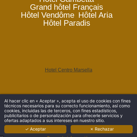
Grand hôtel Français
Hôtel Vendôme
Hôtel Aria
Hôtel Paradis
Hotel Centro Marsella
Al hacer clic en « Aceptar », acepta el uso de cookies con fines
técnicos necesarios para su correcto funcionamiento, así como
LLEGADA
cookies, incluidas las de terceros, con fines estadísticos,
publicitarios o de personalización para ofrecerle servicios y
ofertas adaptados a sus intereses en nuestro sitio.
✓ Aceptar
✗ Rechazar
ADULTOS