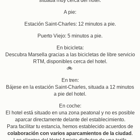
situada muy cerca del hotel.
A pie:
Estación Saint-Charles: 12 minutos a pie.
Puerto Viejo: 5 minutos a pie.
En bicicleta:
Descubra Marsella gracias a las bicicletas de libre servicio
RTM, disponibles cerca del hotel.
🚲
En tren:
Bájese en la estación Saint-Charles, situada a 12 minutos
a pie del hotel.
En coche:
Res
El hotel está situado en una zona peatonal y no es posible
aparcar directamente delante del establecimiento.
Llegada
Para facilitar tu estancia, hemos establecido acuerdos de
colaboración con varios aparcamientos de la ciudad
.