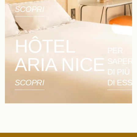
SCOPRI
HÔTEL
PER
ARIA NICE
SAPER
DI PIÙ 
SCOPRI
DI ESS