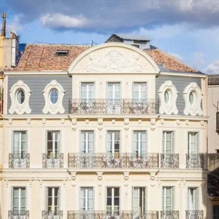
IT
FR
EN
ES
DE
NL