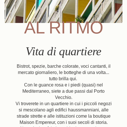
Libro
Verifica di
La Casa
Le Camere e le Suite
AL RITMO
Ristorante e Bar
I Nostri Partner
I Nostri Impegni
Offerte e Novità
Vita di quartiere
L'accesso
Libro
Contattateci
Bistrot, spezie, barche colorate, voci cantanti, il
mercato giornaliero, le botteghe di una volta...
tutto brilla qui.
Con le guance rosa e i piedi (quasi) nel
Mediterraneo, siete a due passi dal Porto
Vecchio.
Vi troverete in un quartiere in cui i piccoli negozi
si mescolano agli edifici haussmanniani, alle
strade strette e alle istituzioni come la boutique
Maison Empereur, con i suoi secoli di storia.