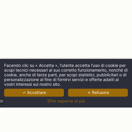
Facendo clic su « Accetta », l'utente accetta l'uso di cookie per
scopi tecnici necessari al suo corretto funzionamento, nonché di
ARRIVO
cookie, anche di terze parti, per scopi statistici, pubblicitari o di
personalizzazione al fine di fornirvi servizi e offerte adatti ai
vostri interessi sul nostro sito.
✓ Accettare
✗ Refusore
ADULTI
SPer saperne di più
CODICE PROMOZIONALE