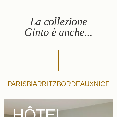
La collezione
Ginto è anche...
PARIS
BIARRITZ
BORDEAUX
NICE
HÔTEL