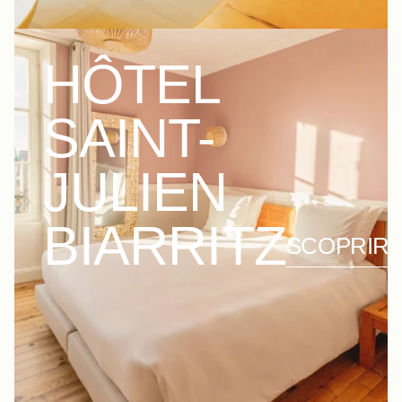
HÔTEL
SAINT-
JULIEN
BIARRITZ
SCOPRIR