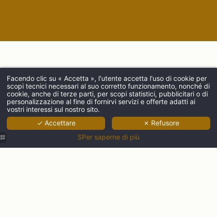
Facendo clic su « Accetta », l'utente accetta l'uso di cookie per
scopi tecnici necessari al suo corretto funzionamento, nonché di
ARRIVO
cookie, anche di terze parti, per scopi statistici, pubblicitari o di
personalizzazione al fine di fornirvi servizi e offerte adatti ai
vostri interessi sul nostro sito.
✓ Accettare
✗ Refusore
ADULTI
SPer saperne di più
CODICE PROMOZIONALE
Verifica di