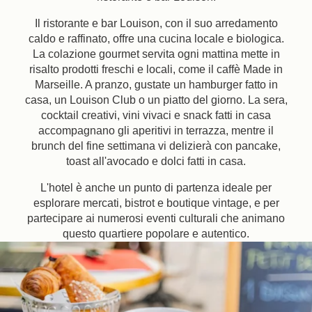
Il ristorante e bar Louison, con il suo arredamento
caldo e raffinato, offre una cucina locale e biologica.
La colazione gourmet servita ogni mattina mette in
risalto prodotti freschi e locali, come il caffè Made in
Marseille. A pranzo, gustate un hamburger fatto in
casa, un Louison Club o un piatto del giorno. La sera,
cocktail creativi, vini vivaci e snack fatti in casa
accompagnano gli aperitivi in ​​terrazza, mentre il
brunch del fine settimana vi delizierà con pancake,
toast all'avocado e dolci fatti in casa.
Li
L'hotel è anche un punto di partenza ideale per
esplorare mercati, bistrot e boutique vintage, e per
Arrivo
partecipare ai numerosi eventi culturali che animano
questo quartiere popolare e autentico.
Adulti
Libro