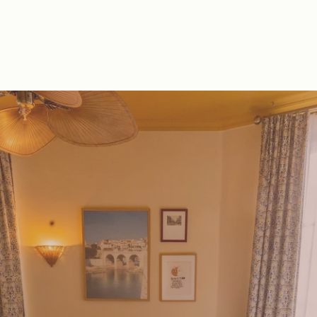
NL
FR
EN
ES
IT
DE