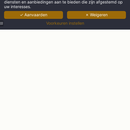
diensten en aanbiedingen aan te bieden die zijn afgestemd op
uw interesses.
✓ Aanvaarden
✗ Weigeren
VOLWASSENEN
Voorkeuren instellen
PROMO CODE
Beschikbaarhe
Ontdek de Ginto collectie
Paris
Biarritz
Bordeaux
Nice
Ontdek de Ginto hotel