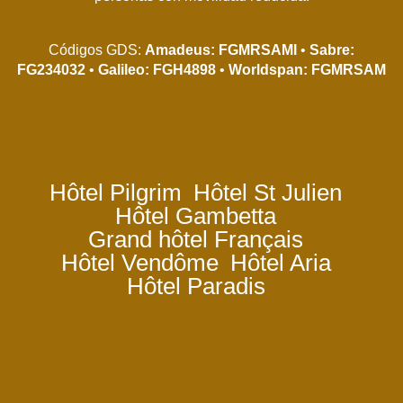
Códigos GDS:
Amadeus: FGMRSAMI
•
Sabre:
FG234032
•
Galileo: FGH4898
•
Worldspan: FGMRSAM
Hôtel Pilgrim
Hôtel St Julien
Hôtel Gambetta
Grand hôtel Français
Hôtel Vendôme
Hôtel Aria
Hôtel Paradis