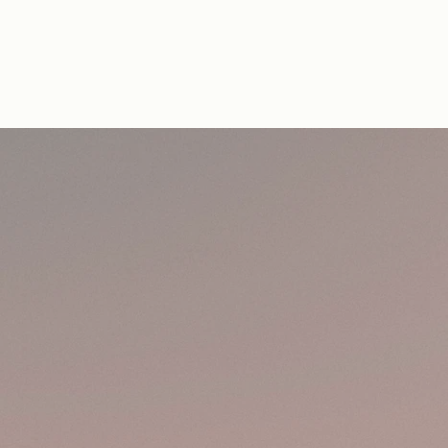
ES
FR
EN
IT
DE
NL