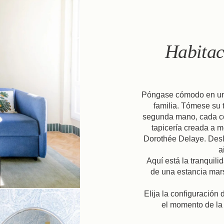
Habitac
Póngase cómodo en una
familia. Tómese su 
segunda mano, cada col
tapicería creada a me
Dorothée Delaye. Desl
Llegada
Salida
a
Aquí está la tranquili
Reserva
de una estancia mar
Adultos
Código promocional
Elija la configuración
el momento de la 