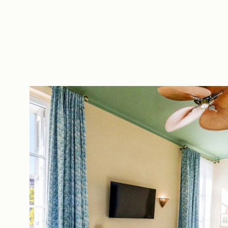
ES
FR
EN
IT
DE
NL