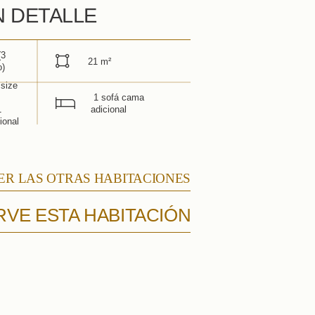
ADULTOS
N DETALLE
CÓDIGO PROMOCIONAL
(3
21 m²
o)
size
1 sofá cama
Consultar disponibilidad
1
adicional
ional
ER LAS OTRAS HABITACIONES
VE ESTA HABITACIÓN