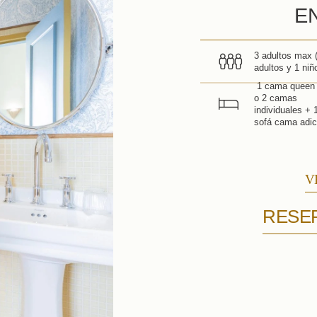
Consultar disponibilidad
E
3 adultos max 
adultos y 1 niñ
1 cama queen 
o 2 camas
Ofertas y novedades
individuales + 
sofá cama adic
s
Acceso
V
Reserve
RESER
Contacte con nosotros