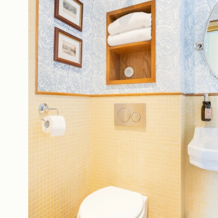
La Casa
Las Habitaciones y Suite
Restaurante y Bar
Nuestros Socios
Nuestros Compromisos